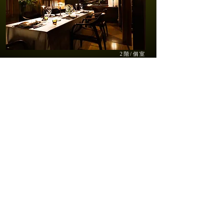
2階/個室
完全ご予約制
ご予約はこちらから
DINNER 17:00ー23:30 ＊Last in 21:00
定休日 日曜日
〒812-0026 福岡県福岡市博多区上川端3-15
050-1722-3009
​Google Map
Cookie（クッキー）ポリシー