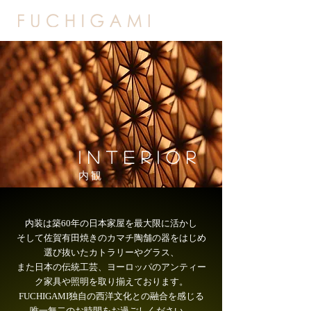
​INTERIOR
​内観
内装は築60年の日本家屋を最大限に活かし
そして佐賀有田焼きのカマチ陶舗の器をはじめ
選び抜いたカトラリーやグラス、
また日本の伝統工芸、ヨーロッパのアンティー
ク家具や照明
を取り揃えております。
FUCHIGAMI独自の西洋文化との融合を感じる
唯一無二のお時間をお過ごしください。